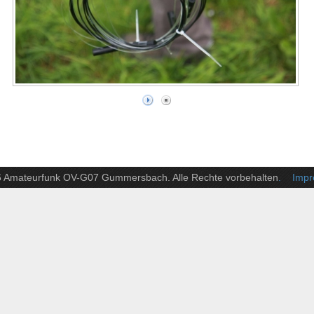
6 Amateurfunk OV-G07 Gummersbach. Alle Rechte vorbehalten
. Impre