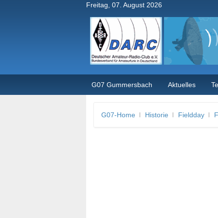
Freitag, 07. August 2026
G07 Gummersbach
Aktuelles
T
G07-Home
Historie
Fieldday
F