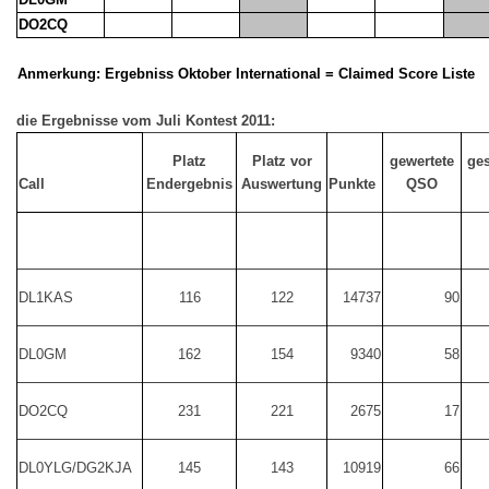
DO2CQ
Anmerkung: Ergebniss Oktober International = Claimed Score Liste
die Ergebnisse vom Juli Kontest 2011:
Platz
Platz vor
gewertete
ges
Call
Endergebnis
Auswertung
Punkte
QSO
DL1KAS
116
122
14737
90
DL0GM
162
154
9340
58
DO2CQ
231
221
2675
17
DL0YLG/DG2KJA
145
143
10919
66