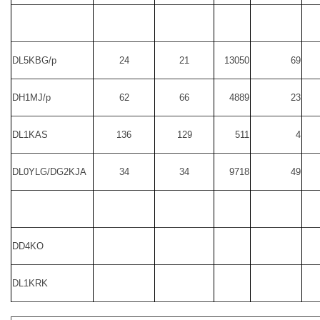
DL5KBG/p
24
21
13050
69
DH1MJ/p
62
66
4889
23
DL1KAS
136
129
511
4
DL0YLG/DG2KJA
34
34
9718
49
DD4KO
DL1KRK