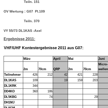
Teiln. 151
OV Wertung : G07 Pl.109
Teiln. 370
VY 55/73 DL1KAS -Axel
Ergebnisse 2011:
VHF/UHF Kontestergebnisse 2011 aus G07:
März
April
Mai
Juni
Micro-
2m
70cm
QRP
2m
70cm
wellen
Teilnehmer
426
212
42
421
228
DL1KAS
109
19
159
203
DL1KRK
344
DD4KO
360
186
DL5KBG
74
29
DH1MJ
DL0GM