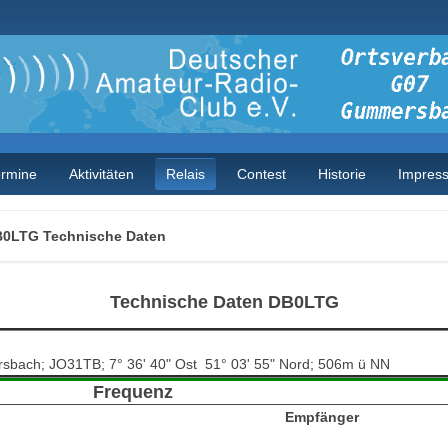
ermine
Aktivitäten
Relais
Contest
Historie
Impres
0LTG Technische Daten
Technische Daten DB0LTG
bach; JO31TB; 7° 36' 40" Ost 51° 03' 55" Nord; 506m ü NN
Frequenz
Empfänger