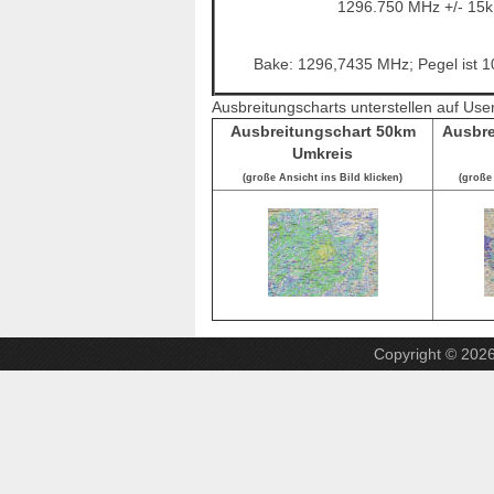
1296.750 MHz +/- 15
Bake: 1296,7435 MHz; Pegel ist 
Ausbreitungscharts unterstellen auf Use
Ausbreitungschart 50km
Ausbre
Umkreis
(große Ansicht ins Bild klicken)
(große 
Copyright © 202