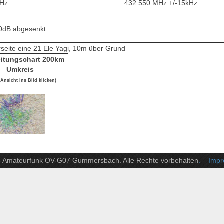
kHz
432.550 MHz +/-15kHz
10dB abgesenkt
rseite eine 21 Ele Yagi, 10m über Grund
itungschart 200km
Umkreis
Ansicht ins Bild klicken)
6 Amateurfunk OV-G07 Gummersbach. Alle Rechte vorbehalten
. Impre