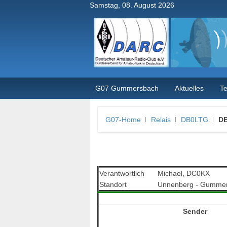
Samstag, 08. August 2026
G07 Gummersbach
Aktuelles
T
G07-Home
Relais
DB0LTG
DB
Verantwortlich
Michael, DC0KX
Standort
Unnenberg - Gummers
Sender