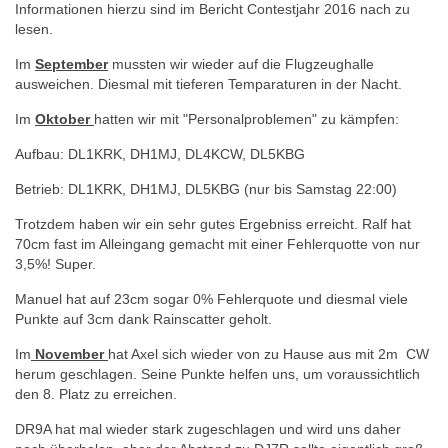
Informationen hierzu sind im Bericht Contestjahr 2016 nach zu
lesen.
Im
September
mussten wir wieder auf die Flugzeughalle
ausweichen. Diesmal mit tieferen Temparaturen in der Nacht.
Im
Oktober
hatten wir mit "Personalproblemen" zu kämpfen:
Aufbau: DL1KRK, DH1MJ, DL4KCW, DL5KBG
Betrieb: DL1KRK, DH1MJ, DL5KBG (nur bis Samstag 22:00)
Trotzdem haben wir ein sehr gutes Ergebniss erreicht. Ralf hat
70cm fast im Alleingang gemacht mit einer Fehlerquotte von nur
3,5%! Super.
Manuel hat auf 23cm sogar 0% Fehlerquote und diesmal viele
Punkte auf 3cm dank Rainscatter geholt.
Im
November
hat Axel sich wieder von zu Hause aus mit 2m CW
herum geschlagen. Seine Punkte helfen uns, um voraussichtlich
den 8. Platz zu erreichen.
DR9A hat mal wieder stark zugeschlagen und wird uns daher