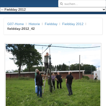
G07-Home
Historie
Fieldday
Fieldday 2012
fieldday-2012_42