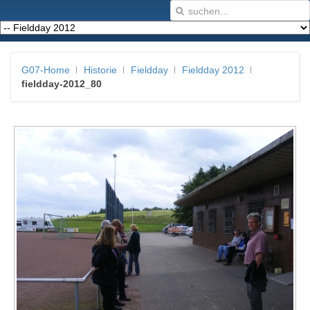
G07-Home
Historie
Fieldday
Fieldday 2012
fieldday-2012_80