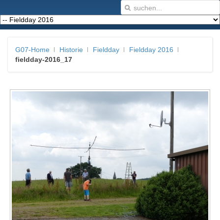
G07-Home
Historie
Fieldday
Fieldday 2016
fieldday-2016_17