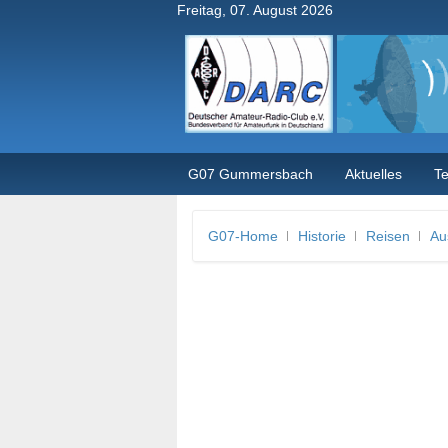
Freitag, 07. August 2026
G07 Gummersbach
Aktuelles
T
G07-Home
Historie
Reisen
Au