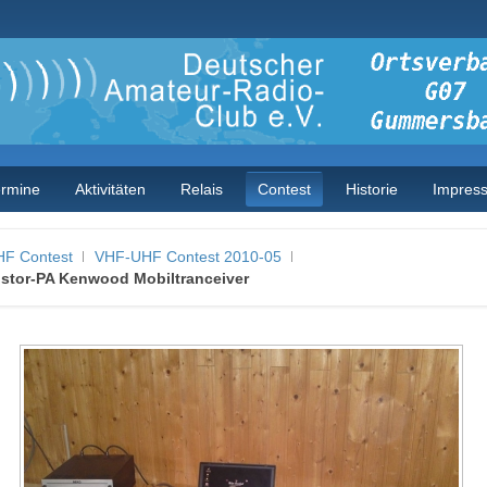
ermine
Aktivitäten
Relais
Contest
Historie
Impres
F Contest
VHF-UHF Contest 2010-05
istor-PA Kenwood Mobiltranceiver