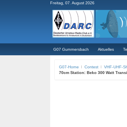
Freitag, 07. August 2026
G07 Gummersbach
Aktuelles
T
G07-Home
Contest
VHF-UHF-SH
70cm Station: Beko 300 Watt Trans