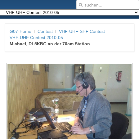
G07-Home
Contest
VHF-UHF-SHF Contest
VHF-UHF Contest 2010-05
Michael, DL5KBG an der 70cm Station