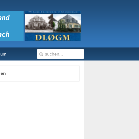
sum
gen