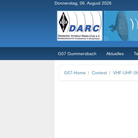
Donnerstag, 06. August 2026
G07 Gummersbach
Aktuelles
T
G07-Home
Contest
VHF-UHF-SH