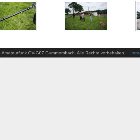
6 Amateurfunk OV-G07 Gummersbach. Alle Rechte vorbehalten
. Impre