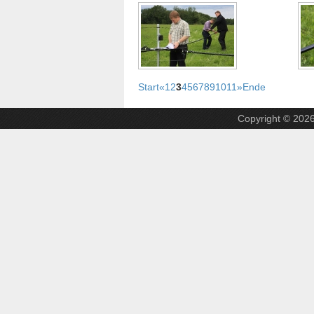
Start
«
1
2
3
4
5
6
7
8
9
10
11
»
Ende
Copyright © 202