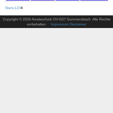
Start
«
1
2
3
4
Copyright © 2026 Amateurfunk OV-G07 Gummersbach. Alle Rechte
vorbehalten
. Impressum Disclaimer