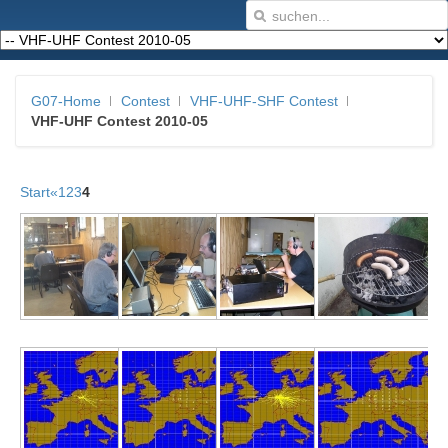
G07-Home
Contest
VHF-UHF-SHF Contest
VHF-UHF Contest 2010-05
Start
«
1
2
3
4